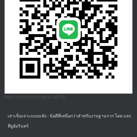
https://line.me/ti/p/gyaRJqB50j
เสาเข็มเจาะแบบแห้ง : ข้อดีที่เหนือกว่าสำหรับงานฐานราก โดย บจก.
ทียูอัมรินทร์