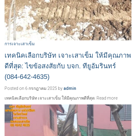
การเจาะเสาเข็ม
เทคนิคเลือกบริษัท เจาะเสาเข็ม ให้มีคุณภาพ
ดีที่สุด: ไขข้อสงสัยกับ บจก. ทียูอัมรินทร์
(084-642-4635)
Posted on
6 กรกฎาคม 2025
by
admin
เทคนิคเลือกบริษัท เจาะเสาเข็ม ให้มีคุณภาพดีที่สุด: Read more