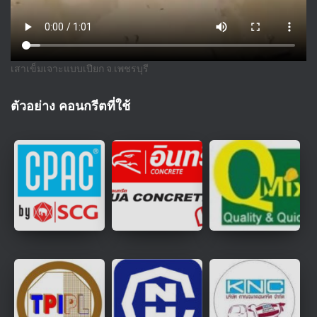
เสาเข็มเจาะแบบเปียก จ.เพชรบุรี
ตัวอย่าง คอนกรีตที่ใช้