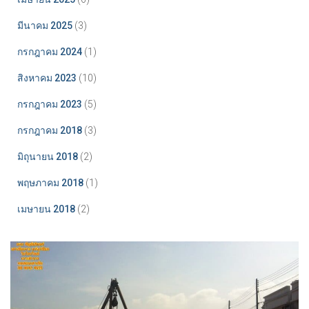
มีนาคม 2025
(3)
กรกฎาคม 2024
(1)
สิงหาคม 2023
(10)
กรกฎาคม 2023
(5)
กรกฎาคม 2018
(3)
มิถุนายน 2018
(2)
พฤษภาคม 2018
(1)
เมษายน 2018
(2)