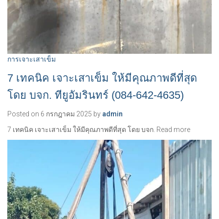
การเจาะเสาเข็ม
7 เทคนิค เจาะเสาเข็ม ให้มีคุณภาพดีที่สุด
โดย บจก. ทียูอัมรินทร์ (084-642-4635)
Posted on
6 กรกฎาคม 2025
by
admin
7 เทคนิค เจาะเสาเข็ม ให้มีคุณภาพดีที่สุด โดย บจก. Read more