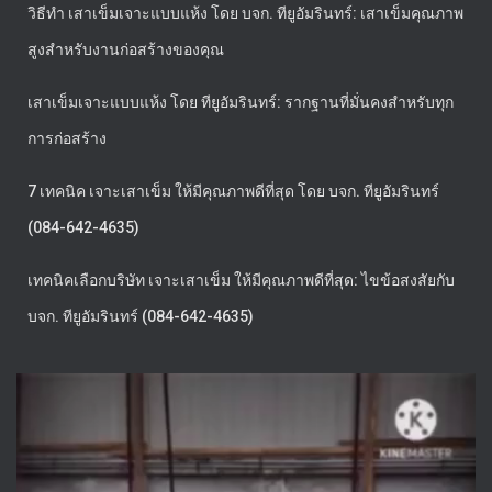
วิธีทำ เสาเข็มเจาะแบบแห้ง โดย บจก. ทียูอัมรินทร์: เสาเข็มคุณภาพ
สูงสำหรับงานก่อสร้างของคุณ
เสาเข็มเจาะแบบแห้ง โดย ทียูอัมรินทร์: รากฐานที่มั่นคงสำหรับทุก
การก่อสร้าง
7 เทคนิค เจาะเสาเข็ม ให้มีคุณภาพดีที่สุด โดย บจก. ทียูอัมรินทร์
(084-642-4635)
เทคนิคเลือกบริษัท เจาะเสาเข็ม ให้มีคุณภาพดีที่สุด: ไขข้อสงสัยกับ
บจก. ทียูอัมรินทร์ (084-642-4635)